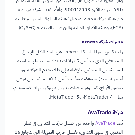
وهي معروفة بحصولها على العديد من الجوائز العالمية، بما في
ذلك: شهادة الأيزو 9001:2008، وأيضًا تعد الشركة مرخصة
من هيئات رقابية معتمدة، مثل: هيئة السلوك المالي البريطانية
(FCA)، وهيئة الأوراق المالية والبورصات القبرصية (CySEC).
مميزات شركة exness
واحدة من المزايا البارزة لـ Exness هي الحد الأدنى للإيداع
المنخفض الذي يبدأ من 5 دولارات فقط؛ مما يجعلها مناسبة
للمستثمرين المبتدئين، بالإضافة إلى ذلك تقدم الشركة فروق
أسعار (سبريد) منخفضة جدًا تبدأ من 0.1؛ مما يُعزز من فرص
تحقيق الأرباح، كما توفر منصات تداول شهيرة وسهلة الاستخدام،
مثل: MetaTrader 4، وMetaTrader 5.
شركة AvaTrade
تُعد
AvaTrade
واحدة من أفضل شركات التداول في قطر
المتميزة في سوق التداول؛ بفضل خبرتها الطويلة التي تتجاوز 16