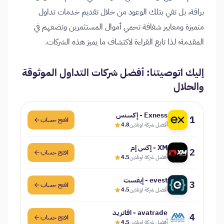
براقة، بل تفي بتلك الوعود من خلال تقديم خدمات تداول
متميزة ومعايير شفافة تحمي أموال المستثمرين وتضعهم في
المقدمة؛ لذا تابع القراءة لاكتشاف ما يميز هذه الشركات.
إليك اتوصيتنا: أفضل شركات التداول الموثوقة
والحلال
Exness - إكسنس
1
افتح حساب
أفضل شركة اونلاين
4.8
XM - إكس إم
2
افتح حساب
أفضل شركة اونلاين
4.5
evest - إيفست
3
افتح حساب
أفضل شركة اونلاين
4.5
avatrade - افاتريد
4
افتح حساب
أفضل شركة اونلاين
4.5