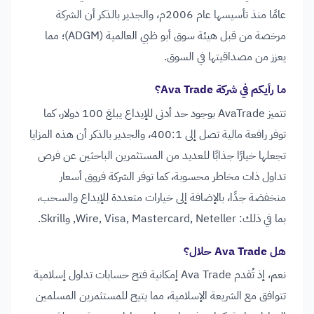
عامًا منذ تأسيسها عام 2006م، والجدير بالذكر أن الشركة
مرخصة من قبل هيئة سوق أبو ظبي العالمية (ADGM)؛ مما
يعزز من مصداقيتها في السوق.
ما رأيكم في شركة Ava Trade؟
تتميز AvaTrade بوجود حد أدنى للإيداع يبلغ 100 دولار، كما
توفر رافعة مالية تصل إلى 400:1، والجدير بالذكر أن هذه المزايا
تجعلها خيارًا جذابًا للعديد من المستثمرين الباحثين عن فرص
تداول ذات مخاطر محسوبة، كما توفر الشركة فروق أسعار
منخفضة جدًا، بالإضافة إلى خيارات متعددة للإيداع والسحب،
بما في ذلك: Wire, Visa, Mastercard, Neteller, وSkrill.
هل Ava Trade حلال؟
نعم، إذ تُقدم Ava Trade إمكانية فتح حسابات تداول إسلامية
تتوافق مع الشريعة الإسلامية، مما يتيح للمستثمرين المسلمين