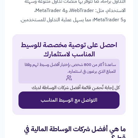
التداول براحة، كما تتوفر بها منصات تداول متنوعة وسهلة
الاستخدام، مثل: WebTrader، وMetaTrader 4،
وMetaTrader 5؛ مما يسهل عملية التداول للمستخدمين.
احصل على توصية مخصصة للوسيط
المناسب لاستثمارك
ساعدنا أكثر من 800 شخص بإختيار أفضل وسيط لهم وفقا
للمبلغ الذي يرغبون في استثماره.
كل إجابة تُحسّن قائمة أفضل شركات الوساطة لديك
التواصل مع الوسيط المناسب
ما هي أفضل شركات الوساطة المالية في
قطر؟