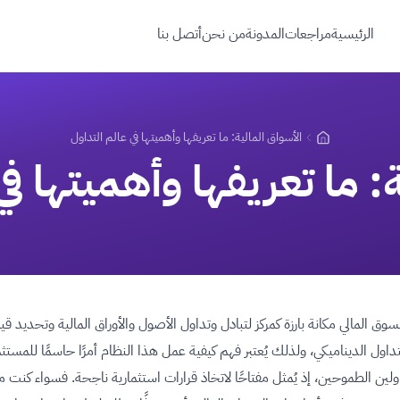
الرئيسية
مراجعات
المدونة
من نحن
أتصل بنا
الأسواق المالية: ما تعريفها وأهميتها في عالم التداول
ة: ما تعريفها وأهميتها في
سوق المالي مكانة بارزة كمركز لتبادل وتداول الأصول والأوراق المالية وتحديد قيم
تداول الديناميكي، ولذلك يُعتبر فهم كيفية عمل هذا النظام أمرًا حاسمًا للمستث
ولين الطموحين، إذ يُمثل مفتاحًا لاتخاذ قرارات استثمارية ناجحة. فسواء كنت متد