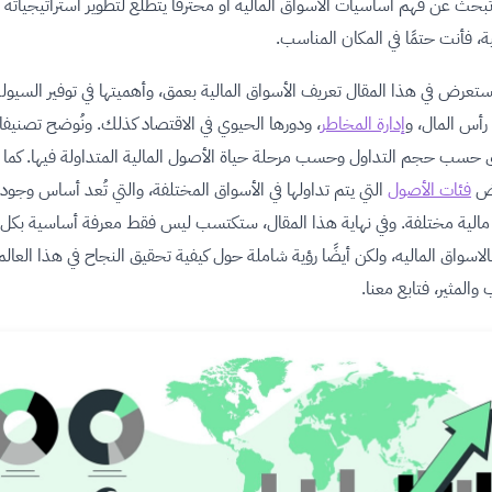
 تبحث عن فهم أساسيات الاسواق الماليه أو محترفًا يتطلع لتطوير استراتيجياته
ية، فأنت حتمًا في المكان المناسب.
عرض في هذا المقال تعريف الأسواق المالية بعمق، وأهميتها في توفير السيولة
رأس المال، و
إدارة المخاطر
، ودورها الحيوي في الاقتصاد كذلك. ونُوضح تصنيف
 حسب حجم التداول وحسب مرحلة حياة الأصول المالية المتداولة فيها. كما
ض
فئات الأصول
التي يتم تداولها في الأسواق المختلفة، والتي تُعد أساس وجود 
الية مختلفة. وفي نهاية هذا المقال، ستكتسب ليس فقط معرفة أساسية بكل 
الاسواق الماليه، ولكن أيضًا رؤية شاملة حول كيفية تحقيق النجاح في هذا العالم
والمثير، فتابع معنا.