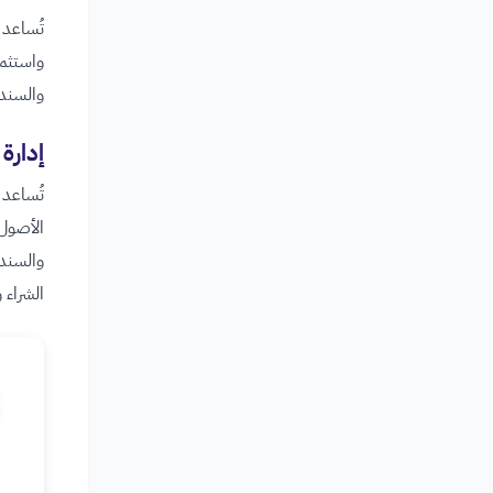
تُساعد 
واستثما
والسندا
إدارة
تُساعد 
الأصول 
والسندا
الشراء 