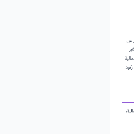
ر عن
ير
الية
ركود
لية،