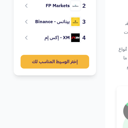
2
FP Markets
3
بينانس - Binance
،
ات
4
XM - إكس إم
أنواع
ما
إختر الوسيط المناسب لك