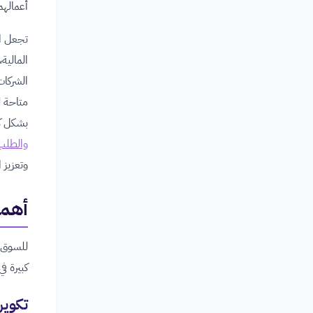
أعمالهم
تجعل ال
المالية،
الشركات
متاحة ل
بشكل كب
والطلب
وتعزيز 
أهمي
للسوق ا
كبيرة في
تكوين