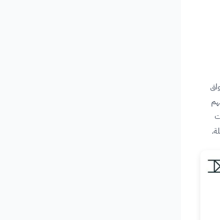
واق
هم
ت
ة.