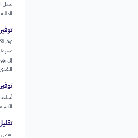
تعمل ال
المالية
توفير
توفر ال
وسهولة،
إلى رؤو
النقدي.
توفي
تُساعد 
الكثير 
تقليل
بفضل ال