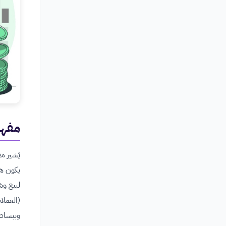
مفهو
يُشير م
يكون هذ
لبيع وش
(العملا
وببساطة