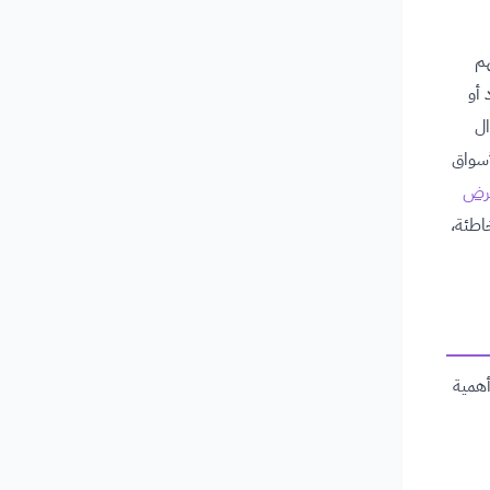
هم
 أو
ال
أسواق
عرض
اطئة،
أهمية