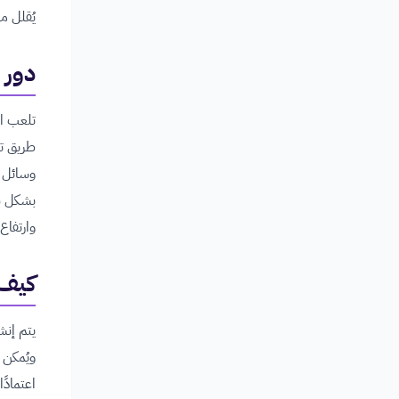
يُقلل م
دور 
تلعب ال
طريق تح
وسائل ت
بشكل س
وارتفاع
كيف 
يتم إنشا
ويُمكن 
اعتمادً