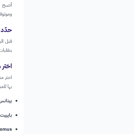
وموثوقة
حدّد 
قبل الب
بتقلبات
اختر 
اختر من
بها للمب
بينانس (nance
بايبيت (Bybit) وكوكوين (oin
omus: