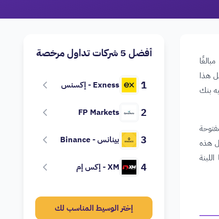
أفضل 5 شركات تداول مرخصة
الغًا
مل هذا
1
Exness - إكسنس
يه بنك
2
FP Markets
فتوحة
3
بينانس - Binance
ل هذه
اللبنة
4
XM - إكس إم
إختر الوسيط المناسب لك