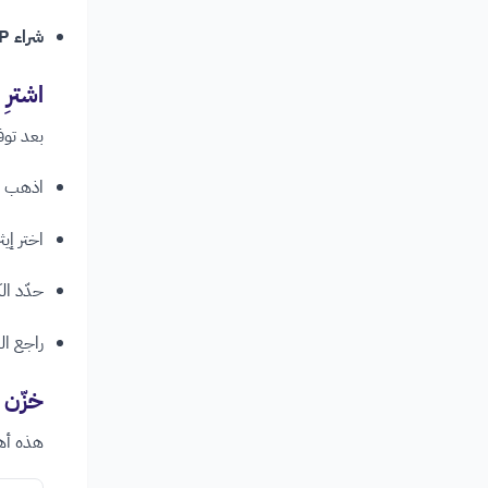
شراء P2P:
اشترِ ال
بعد توف
اذهب إل
اختر إيثريوم (ETH
حدّد الك
راجع ال
خزّن 
هذه أهم