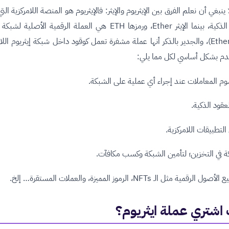
ا ينبغي أن نعلم الفرق بين الإيثريوم والإيثر: فالإيثريوم هو المنصة اللامركزية ال
العقود الذكية، بينما الإيثر Ether، ورمزها ETH هي العملة الرقمية الأصلية 
(Ethereum)، والجدير بالذكر أنها عملة مشفرة تعمل كوقود داخل شبكة إيثريوم اللا
دم بشكل أساسي لكل مما يلي:
م المعاملات عند إجراء أي عملية على الشبكة.
عقود الذكية.
لتطبيقات اللامركزية.
ة في التخزين؛ لتأمين الشبكة وكسب مكافآت.
الرقمية مثل الـ NFTs، الرموز المميزة، والعملات المستقرة… إلخ.
اشتري عملة ايثريوم؟