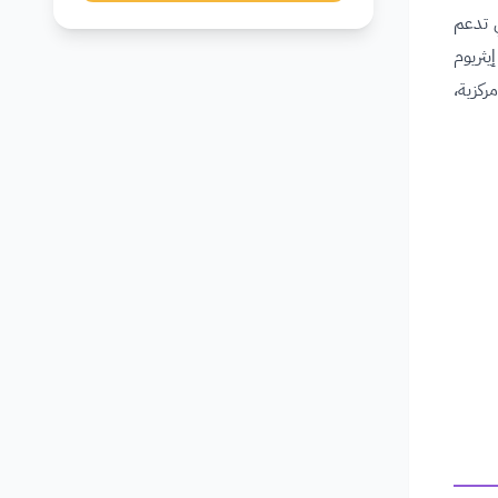
تي تدعم
لشبكة إيثريوم
مركزية،