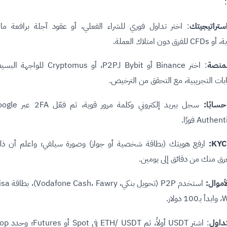
تراتيجيتك
: اختر تداول فوري للشراء الفعلي، أو عقود آجلة برافعة مال
 دون امتلاك العملة.
لمنصة
: اختر Binance أو Bybit لـP2P، أو Cryptomus للواجهة
ات التجريبية، مع التحقق من الترخيص.
سابًا:
سجل ببريد إلكتروني وكلمة مرور قوية، ثم ف
Auth فورًا.
ارفع هويتك (بطاقة شخصية أو جواز) وصورة سيلفي؛ واعلم أن ذ
ق منك من دقائق إلى يومين.
أموال:
تداول
: اشترِ USDT أولاً، ثم ETH/ USDT 