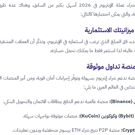
أصبح شراء عملة الإيثريوم في 2026 أسهل بكثير من السابق، وهناك عدة
، والتي يمكن اختصارها كالتالي:
ميزانيتك الاستثمارية
دء، قرّر المبلغ الذي ترغب في استثماره في الإيثريوم، وتذكّر أن العملات المشفر
 عالية؛ لذا استثمر فقط ما يمكنك تحمل خسارته.
منصة تداول موثوقة
صة تدعم شراء إيثريوم بسهولة وتوفّر إجراءات أمان قوية، ومن أبرز المنصات 
تدئين في العالم العربي ما يلي:
Bi):
منصة عالمية تدعم الدفع ببطاقات الائتمان والتحويل البنكي.
KuC):
منصات موثوقة بواجهات سهلة.
Crypt
منصة P2P تتيح شراء ETH برسوم منخفضة وبدون تعقيدات.