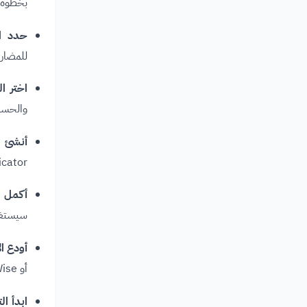
بخطوة:
حدد اس
للمضاربة، أو CFDs للفرق
اختر ا
والحساب
أنشئ ح
enticator
أكمل KYC:
سيستغر
أودع ال
أو Wise، وابدأ بـ100 دولار.
ابدأ ال