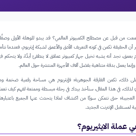
ت من قبل عن مصطلح الكمبيوتر العالمي؟ قد يبدو للوهلة الأولى وصفًا مب
ر أن الحقيقة تكمن في كونه التعريف الأدق والأعمق لشبكة إيثريوم، فعندما نتأ
 بعمق، نجد أنه يشبه تخيل جهاز كمبيوتر عملاق لا ينطفئ أبدًا، ولا يتحكم ف
وإنما يعمل بدقة متناهية بفضل آلاف الأجهزة المنتشرة حول العالم.
 على ذلك، تكمن الفارقة الجوهرية؛ فإيثريوم هي مساحة رقمية ضخمة وم
؛ لذلك، في هذا المقال، سنأخذ بيدك في رحلة مبسطة وممتعة لفهم كيف تعم
 العجيبة؛ حتى نتمكن سويًا من اكتشاف لماذا يتحدث عنها الجميع باعتبارها 
ة لمستقبل الإنترنت الجديد.
ي عملة الايثيريوم؟