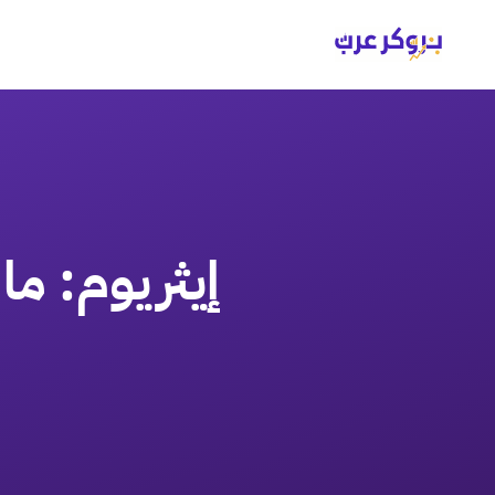
إيثريوم: م