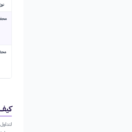
نوع
محفظ
محفظ
كيف 