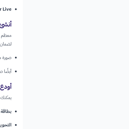
r Live
أنشئ ح
معظم ا
لضمان ا
صورة م
أيضًا ص
أودع 
يمكنك إ
بطاقة 
التحويل