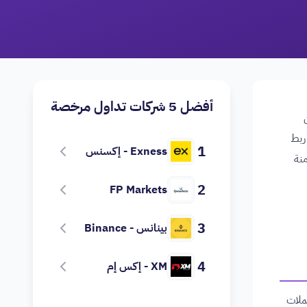
أفضل 5 شركات تداول مرخصة
ربط
1
Exness - إكسنس
منة
2
FP Markets
3
بينانس - Binance
4
XM - إكس إم
عملات