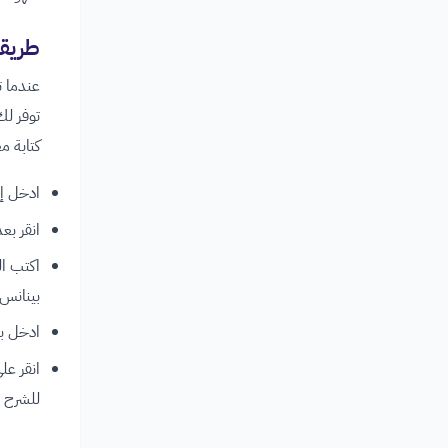
طريقة
توفر لك
كتابة م
ادخل إلى واجهة بين
انقر بع
اكتب ال
بينانس
ادخل بع
انقر عل
للشرح ا