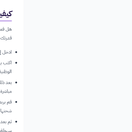
كيفي
هل قمت
قدرتك ع
ادخل إ
اكتب ب
الوطنية
بعد ذلك
مباشرة 
شحنها ب
ثم بعده
سهولة، 