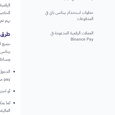
الرقمية
خطوات استخدام بينانس باي في
الخاصي
المدفوعات
بهم تم 
العملات الرقمية المدعومة في
طرق ا
Binance Pay
بينانس،
وبساطة
الدخول 
pay من قائمة دفع.
أو اختي
كما يمك
المالية