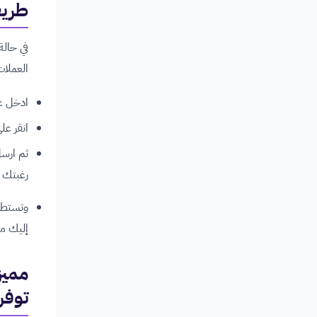
طريق
في حال
العملات
ادخل ع
انقر عل
ثم ارس
رغبتك ل
وتستطيع
إليك مب
توفر