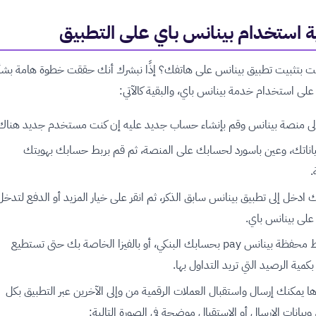
ة استخدام بينانس باي على التطبيق
 بتثبيت تطبيق بينانس على هاتفك؟ إذًا نبشرك أنك حققت خطوة هامة بش
لى استخدام خدمة بينانس باي، والبقية كالآتي:
لى منصة بينانس وقم بإنشاء حساب جديد عليه إن كنت مستخدم جديد هناك.
ياناتك، وعين باسورد لحسابك على المنصة، ثم قم بربط حسابك بهويتك
.
 ادخل إلى تطبيق بينانس سابق الذكر، ثم انقر على خيار المزيد أو الدفع لتدخل
على بينانس باي.
قم بربط محفظة بينانس pay بحسابك البنكي، أو بالفيزا الخاصة بك حتى تستطيع
كمية الرصيد التي تريد التداول بها.
ا يمكنك إرسال واستقبال العملات الرقمية من وإلى الآخرين عبر التطبيق بكل
وبيانات الإرسال أو الاستقبال موضحة في الصورة التالية: