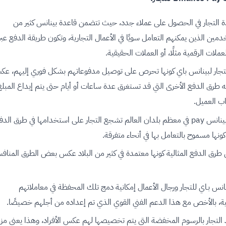
 التجار في الحصول على عملاء جدد، حيث تتضمن قاعدة بينانس كثير من
مين الذين يمكنهم التعامل سويًا في الأعمال التجارية، وتكون طريقة الدفع عبر
عملات الرقمية مثلًا، أو العملات الحقيقية.
لتجار لبينانس باي كونها تحرص على توصيل مدفوعاتهم بشكل فوري إليهم، ع
ه طرق الدفع الأخرى التي قد تستغرق عدة ساعات أو أيام حتى يتم إيداع المبلغ
ب العميل.
انتشار بينانس pay في معظم بلدان العالم تشجع التجار على استخدامها في طرق الدف
 كونها مسموح بالتعامل بها في أنحاء متفرقة.
طرق الدفع المثالية كونها معتمدة في كثير من البلاد عكس بعض الطرق المناف
نانس بـاي للتجار ورجال الأعمال إمكانية دمج تلك المحفظة في معاملاتهم
ة، بالأخص مع هذا الدعم الفني القوي الذي تم إعداده من أجلهم خصيصًا.
التجار بالرسوم المخفضة التي يتم تخصيصها لهم عكس الأفراد، وهذا يعني مز