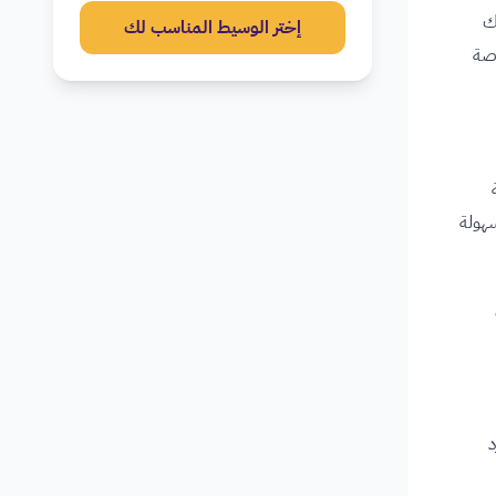
ك
إختر الوسيط المناسب لك
صة
ة
سهولة
د