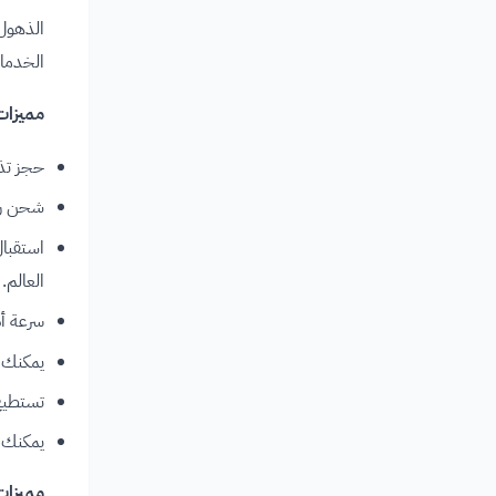
الذهول 
الخدمات
مميزات Binance Pay للأ
حجز تذا
شحن رصي
استقبال
العالم.
سرعة أد
يمكنك ك
تستطيع 
يمكنك أ
مميزات Binance Pay لل