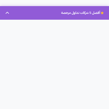
أفضل 5 شركات تداول مرخصة
بروكر عرب
بروكر عرب، تأسست سنة 2023، هو موقع تحليلي لشركات التداول
المرخصة في العالم العربي لمساعدة الأشخاص المبتدأين والمحترفين
على إختيار أفضل الشركات