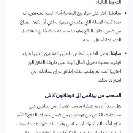
الشروط التالية:
سادسًا
: انقر على خيار بيع المتاحة أمام اسم الشخص، ثم
حدد كمية العملة التي ترغب في بيعها، وراعي أن يكون المبلغ
من ضمن نطاق البائع وهو ما ستجده موضحًا في التفاصيل
الموجودة أسفل اسمه.
سابعًا
: يصل الطلب الخاص بك إلى المشتري الذي اخترته،
فيقوم بعملية تحويل المال إليك على طريقة الدفع التي
اخترتها أنت، ثم يطلب منك إطلاق سراح عملاتك التي
اشتراها منك.
السحب من بينانس الي فودافون كاش
هل تريد أن تتم عملية سحب الاموال من بينانس على
محفظتك الكاش من فودافون من ضمن خيارات الدفع؟ الأمر
متاح أيضًا، ألم أخبرك أن بينانس وفرت لك طرق عديدة سوف
تجد منها ما يناسبك لا محالة؟ أما عن الخطوات فهي ذاتها