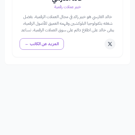
خبير عملات رقمية
خالد الفارسي هو خبير رائد في مجال العملات الرقمية. بفضل
شغفه بتكنولوجيا البلوكشين وفهمه العميق للأصول الرقمية،
يبقى خالد على اطلاع دائم على سوق العملات الرقمية. تساعد
رؤاه في توجيه المستخدمين خلال تعقيدات استثمارات العملات
الرقمية.
المزيد عن الكاتب ←