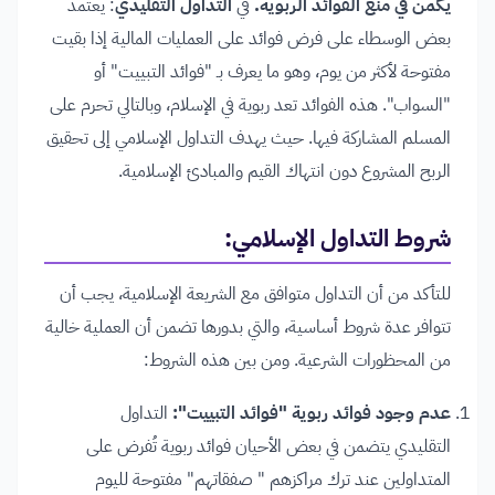
يكمن في منع الفوائد الربوية.
في
التداول التقليدي
: يعتمد
بعض الوسطاء على فرض فوائد على العمليات المالية إذا بقيت
مفتوحة لأكثر من يوم، وهو ما يعرف بـ "فوائد التبييت" أو
"السواب". هذه الفوائد تعد ربوية في الإسلام، وبالتالي تحرم على
المسلم المشاركة فيها. حيث يهدف التداول الإسلامي إلى تحقيق
الربح المشروع دون انتهاك القيم والمبادئ الإسلامية.
شروط التداول الإسلامي:
للتأكد من أن التداول متوافق مع الشريعة الإسلامية، يجب أن
تتوافر عدة شروط أساسية، والتي بدورها تضمن أن العملية خالية
من المحظورات الشرعية. ومن بين هذه الشروط:
عدم وجود فوائد ربوية "فوائد التبييت":
التداول
التقليدي يتضمن في بعض الأحيان فوائد ربوية تُفرض على
المتداولين عند ترك مراكزهم " صفقاتهم" مفتوحة لليوم