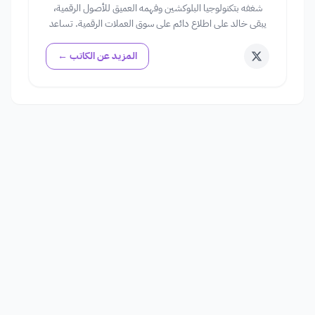
شغفه بتكنولوجيا البلوكشين وفهمه العميق للأصول الرقمية،
يبقى خالد على اطلاع دائم على سوق العملات الرقمية. تساعد
رؤاه في توجيه المستخدمين خلال تعقيدات استثمارات العملات
الرقمية.
المزيد عن الكاتب ←