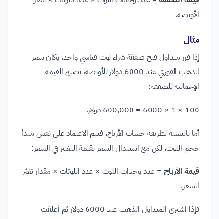
قيمة الصفقة =
عدد وحدات اللوت × عدد اللوتات × سعر
الأونصة.
مثال
إذا قرر متداول فتح صفقة شراء لوت قياسي واحد، وكان سعر
الذهب الفوري عند 6000 دولار للأونصة، تصبح القيمة
الإجمالية للصفقة:
100 × 1 × 6000 = 600,000 دولار.
أما بالنسبة لطريقة حساب الأرباح، فيتم الاعتماد على نفس مبدأ
حجم اللوت، لكن مع استبدال السعر بقيمة التغيير في السعر:
قيمة الأرباح
= عدد وحدات اللوت × عدد اللوتات × مقدار تغيّر
السعر.
فإذا اشترى المتداول الذهب عند 6000 دولار ثم أغلقت