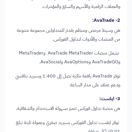
والعملات الرقمية والأسهم والسلع والمؤشرات.
:
2- AvaTrade
هي وسيط مرخص ومنظم يقدم للمتداولين مجموعة متنوعة
من المنصات والأدوات لتداول الفوركس.
تشمل منصات AvaTrade MetaTrader وMetaTrader
وAvaTradeGO وAvaOptions وAvaSocial.
توفر AvaTrade رافعة مالية تصل إلى 1:400 وسبريد تنافسي
ودعم عملاء على مدار الساعة.
3- ايفست
:
هي منصة تداول فوركس تتميز بسهولة الاستخدام والشفافية.
توفر ايفست تداول الفوركس بسبريد صفري وعمولة ثابتة تبلغ
0.01٪ لكل صفقة.