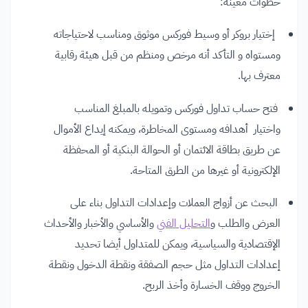
خطوات معينة:
إختيار بروكر أو وسيط فوركس موثوق ومناسب لاحتياجاته
ومستواه و التأكد أنه مرخص ومنظم من قبل هيئة رقابية
معترف بها.
فتح حساب تداول فوركس وتمويله بالمبلغ المناسب
واختيار أهدافه ومستوى المخاطرة، ويمكنه إيداع الأموال
عن طريق بطاقة الائتمان أو الحوالة البنكية أو المحفظة
الإلكترونية أو غيرها من الطرق المتاحة.
البحث عن أزواج العملات وإعدادات التداول بناء على
العرض والطلب و
التحليل الفني
والأساسي والأخبار والأحداث
الإقتصادية والسياسية، ويمكن للمتداول أيضا تحديد
إعدادات التداول مثل حجم الصفقة ونقطة الدخول ونقطة
الخروج ووقف الخسارة وأخذ الربح.