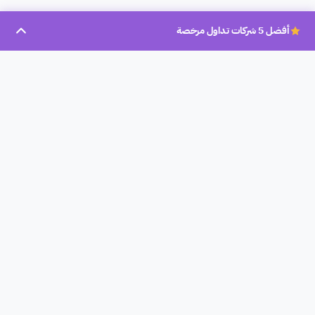
أفضل 5 شركات تداول مرخصة
بروكر عرب
بروكر عرب، تأسست سنة 2023، هو موقع تحليلي لشركات التداول
المرخصة في العالم العربي لمساعدة الأشخاص المبتدأين والمحترفين
على إختيار أفضل الشركات