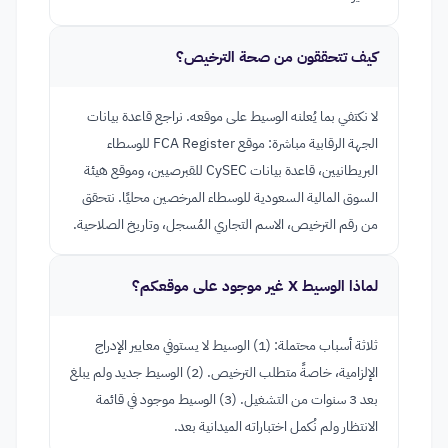
كيف تتحققون من صحة الترخيص؟
لا نكتفي بما يُعلنه الوسيط على موقعه. نراجع قاعدة بيانات
الجهة الرقابية مباشرة: موقع FCA Register للوسطاء
البريطانيين، قاعدة بيانات CySEC للقبرصيين، وموقع هيئة
السوق المالية السعودية للوسطاء المرخصين محليًا. نتحقق
من رقم الترخيص، الاسم التجاري المُسجل، وتاريخ الصلاحية.
لماذا الوسيط X غير موجود على موقعكم؟
ثلاثة أسباب محتملة: (1) الوسيط لا يستوفي معايير الإدراج
الإلزامية، خاصةً متطلب الترخيص. (2) الوسيط جديد ولم يبلغ
بعد 3 سنوات من التشغيل. (3) الوسيط موجود في قائمة
الانتظار ولم نُكمل اختباراته الميدانية بعد.