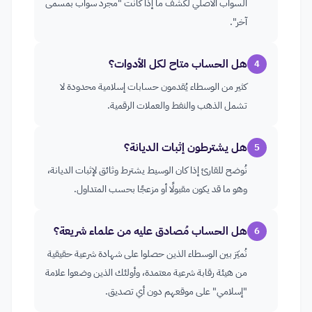
السواب الأصلي لكشف ما إذا كانت "مجرد سواب بمسمى
آخر".
هل الحساب متاح لكل الأدوات؟
4
كثير من الوسطاء يُقدمون حسابات إسلامية محدودة لا
تشمل الذهب والنفط والعملات الرقمية.
هل يشترطون إثبات الديانة؟
5
نُوضح للقارئ إذا كان الوسيط يشترط وثائق لإثبات الديانة،
وهو ما قد يكون مقبولًا أو مزعجًا بحسب المتداول.
هل الحساب مُصادق عليه من علماء شريعة؟
6
نُميّز بين الوسطاء الذين حصلوا على شهادة شرعية حقيقية
من هيئة رقابة شرعية معتمدة، وأولئك الذين وضعوا علامة
"إسلامي" على موقعهم دون أي تصديق.