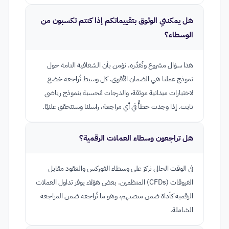
هل يمكنني الوثوق بتقييماتكم إذا كنتم تكسبون من
الوسطاء؟
هذا سؤال مشروع ونُقدّره. نؤمن بأن الشفافية التامة حول
نموذج عملنا هي الضمان الأقوى. كل وسيط نُراجعه خضع
لاختبارات ميدانية موثقة، والدرجات مُحسبة بنموذج رياضي
ثابت. إذا وجدت خطأً في أي مراجعة، راسلنا وسنتحقق علنيًا.
هل تراجعون وسطاء العملات الرقمية؟
في الوقت الحالي نركز على وسطاء الفوركس والعقود مقابل
الفروقات (CFDs) المنظمين. بعض هؤلاء يوفر تداول العملات
الرقمية كأداة ضمن منصتهم، وهو ما نُراجعه ضمن المراجعة
الشاملة.