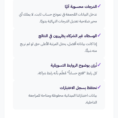
✓
الدرجات محسوبة آليًا
ندخل البيانات المُجمعة في نموذج حساب ثابت. لا يملك أي
محرر صلاحية تعديل الدرجات النهائية يدويًا.
✓
الوسطاء غير الشركاء يظهرون في النتائج
إذا كانت بياناته أفضل، يحتل المرتبة الأعلى حتى لو لم نربح
منه شيئًا.
✓
نُبيّن بوضوح الروابط التسويقية
كل رابط "افتح حساباً" مُعلّم بأنه رابط شراكة.
✓
نحتفظ بسجل الاختبارات
بيانات اختباراتنا الميدانية محفوظة ومتاحة للمراجعة
الداخلية.