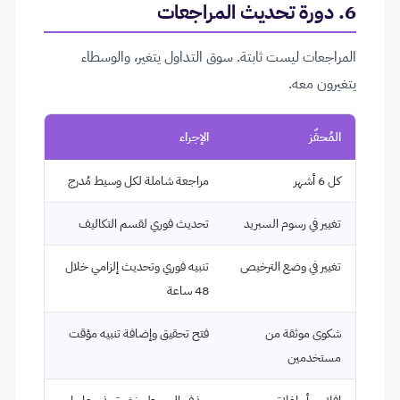
6. دورة تحديث المراجعات
المراجعات ليست ثابتة. سوق التداول يتغير، والوسطاء
يتغيرون معه.
المُحفّز
الإجراء
كل 6 أشهر
مراجعة شاملة لكل وسيط مُدرج
تغيير في رسوم السبريد
تحديث فوري لقسم التكاليف
تغيير في وضع الترخيص
تنبيه فوري وتحديث إلزامي خلال
48 ساعة
شكوى موثقة من
فتح تحقيق وإضافة تنبيه مؤقت
مستخدمين
إفلاس أو إغلاق
حذف الوسيط ونشر تحذير عاجل