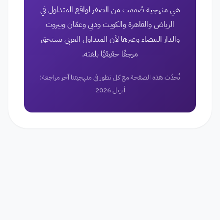
هي منهجية صُممت من الصفر لواقع المتداول في
الرياض والقاهرة والكويت ودبي وعمّان وبيروت
والدار البيضاء وغيرها لأن المتداول العربي يستحق
مرجعًا حقيقيًا بلغته.
نُحدّث هذه الصفحة مع كل تطور في منهجيتنا آخر مراجعة:
أبريل 2026