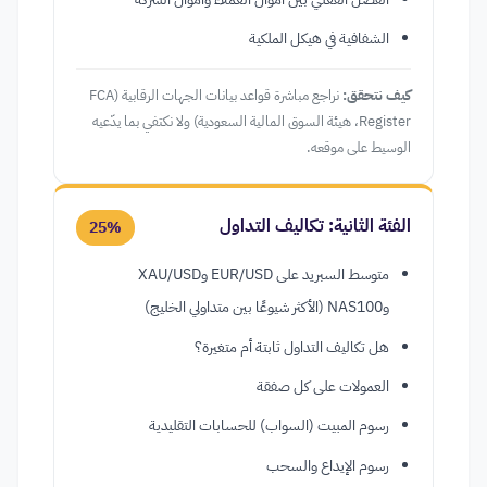
الشفافية في هيكل الملكية
كيف نتحقق:
نراجع مباشرة قواعد بيانات الجهات الرقابية (FCA
Register، هيئة السوق المالية السعودية) ولا نكتفي بما يدّعيه
الوسيط على موقعه.
الفئة الثانية: تكاليف التداول
25%
متوسط السبريد على EUR/USD وXAU/USD
وNAS100 (الأكثر شيوعًا بين متداولي الخليج)
هل تكاليف التداول ثابتة أم متغيرة؟
العمولات على كل صفقة
رسوم المبيت (السواب) للحسابات التقليدية
رسوم الإيداع والسحب