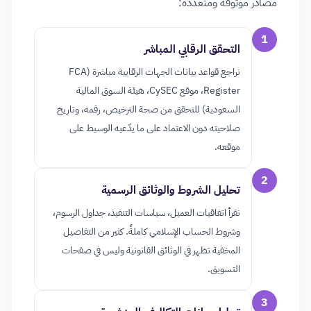
مصادر موثوقة ومتعددة:
1
التحقق الرقابي المباشر
نراجع قواعد بيانات الجهات الرقابية مباشرة (FCA
Register، موقع CySEC، هيئة السوق المالية
السعودية) للتحقق من صحة الترخيص، رقمه، وتاريخ
صلاحيته دون الاعتماد على ما يدّعيه الوسيط على
موقعه.
2
تحليل الشروط والوثائق الرسمية
نقرأ اتفاقيات العميل، سياسات التنفيذ، جداول الرسوم،
وشروط الحساب الإسلامي كاملةً. كثير من التفاصيل
المخفية تظهر في الوثائق القانونية وليس في صفحات
التسويق.
3