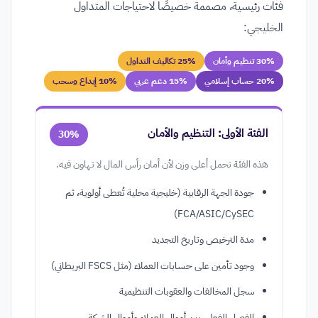
فئات رئيسية، مصممة خصيصًا لاحتياجات المتداول
الخليجي:
30% تنظيم وأمان
25% تكاليف التداول
20% حساب إسلامي
15% دعم عربي
10% إيداع وسحب
الفئة الأولى: التنظيم والأمان
30%
هذه الفئة تحمل أعلى وزن لأن أمان رأس المال لا تهاون فيه.
جودة الجهة الرقابية (خليجية محلية تُعطى أولوية، ثم
FCA/ASIC/CySEC)
مدة الترخيص وتاريخ التجديد
وجود تأمين على حسابات العملاء (مثل FSCS البريطاني)
سجل المخالفات والعقوبات التنظيمية
الفصل الفعلي بين أموال العملاء وأموال الشركة