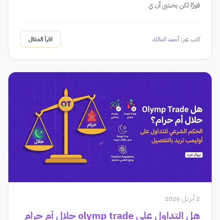
فورًا لكن يخشى أن ي
كتب عبر:
أحمد المالك
اقرأ المقال
2 أبريل 2026
هل التداول على olymp trade حلال أم حرام