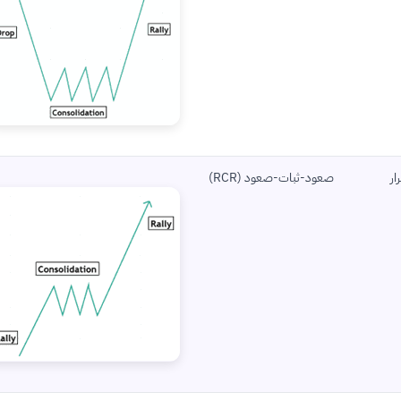
ار
صعود-ثبات-صعود (RCR)