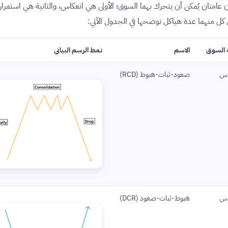
 عامتان يُمكن أن يتحرك بهما السوق؛ الأولى هي انعكاس، والثانية هي استمرار،
ل منهما عدة هياكل نوضحها في الجدول الآتي:
 السوق
الاسم
نمط الرسم البياني
اس
صعود-ثبات-هبوط (RCD)
اس
هبوط-ثبات-صعود (DCR)