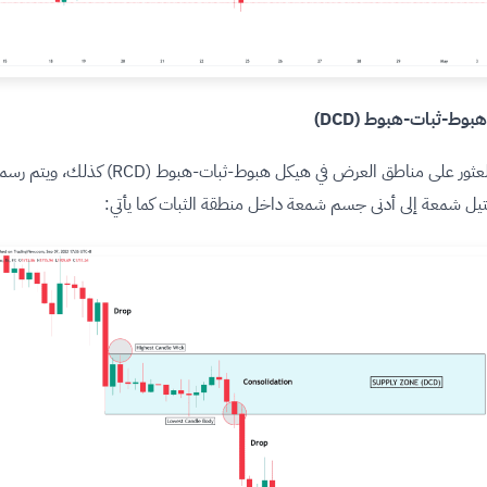
وط-ثبات-هبوط (DCD)
يُمكن العثور على مناطق العرض في هيكل هبوط-ثبات-هبوط (RCD) 
يل شمعة إلى أدنى جسم شمعة داخل منطقة الثبات كما يأتي: