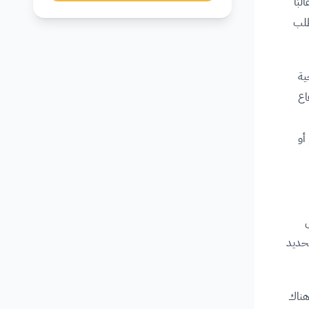
بًا
طلب
ية
اع
أو
تحديد
هناك