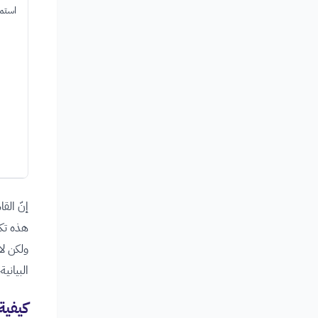
استمر
إنّ الق
هذه تكو
ولكن لا
البيانية
كيفية