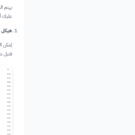
يهتم ال
عليك أو
هيكل صع
فتيل شم