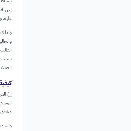
ببساطة 
إلى زيا
عليه، و
ولذلك ي
والحالي
الطلب 
يستخدم 
العملات
كيفية
إنّ الع
الرسوم 
مناطق ا
ولتحدي