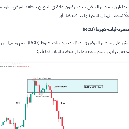
متداولون بمناطق العرض حيث يرغبون عادة في البيع في منطقة العرض، ولرسمه
لًا تحديد الهيكل الذي تتواجد فيه كما يأتي:
ود-ثبات-هبوط (RCD)
يُمكن العثور على مناطق العرض في هيكل صعود-ثبات-هبوط (RCD) وي
عة إلى أدنى جسم شمعة داخل منطقة الثبات كما يأتي: