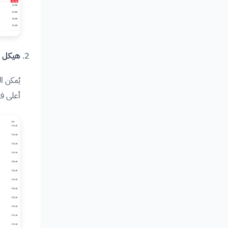
هيكل هب
أعلى فت