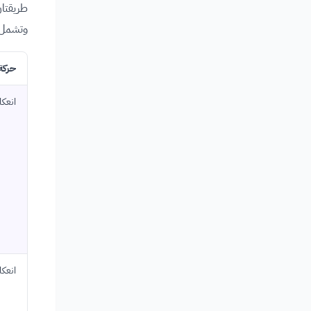
طريقتان
وتشمل ك
حركة
انعك
انعك