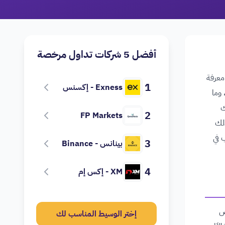
أفضل 5 شركات تداول مرخصة
 معرفة
1
Exness - إكسنس
 وما
ك
2
FP Markets
ذلك
 في
3
بينانس - Binance
4
XM - إكس إم
ص
إختر الوسيط المناسب لك