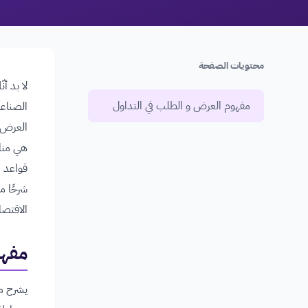
محتويات الصفحة
لا بد أ
مفهوم العرض و الطلب في التداول
الصناعا
العرض و
هي مناط
قواعد ا
شرحًا م
الاقتصا
مفه
يشرح مف