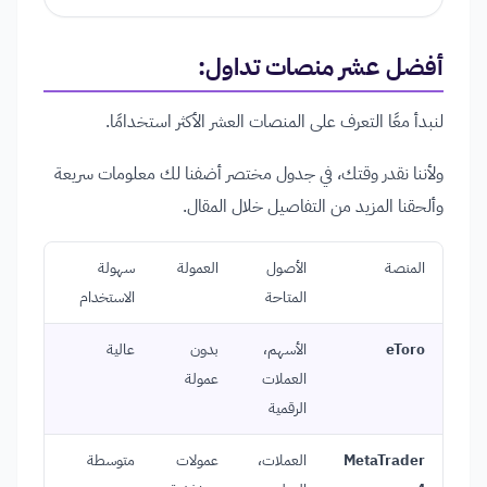
أفضل عشر منصات تداول:
لنبدأ معًا التعرف على المنصات العشر الأكثر استخدامًا.
ولأننا نقدر وقتك، في جدول مختصر أضفنا لك معلومات سريعة
وألحقنا المزيد من التفاصيل خلال المقال.
المنصة
الأصول
العمولة
سهولة
الأدوات
المتاحة
الاستخدام
التحليلية
eToro
الأسهم،
بدون
عالية
متوسطة
العملات
عمولة
الرقمية
MetaTrader
العملات،
عمولات
متوسطة
عالية