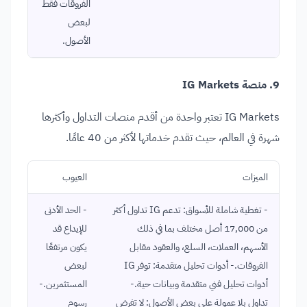
الفروقات فقط
لبعض
الأصول.
9. منصة IG Markets
IG Markets تعتبر واحدة من أقدم منصات التداول وأكثرها
شهرة في العالم، حيث تقدم خدماتها لأكثر من 40 عامًا.
الميزات
العيوب
- تغطية شاملة للأسواق: تدعم IG تداول أكثر
- الحد الأدنى
من 17,000 أصل مختلف بما في ذلك
للإيداع قد
الأسهم، العملات، السلع، والعقود مقابل
يكون مرتفعًا
الفروقات.- أدوات تحليل متقدمة: توفر IG
لبعض
أدوات تحليل فني متقدمة وبيانات حية.-
المستثمرين.-
تداول بلا عمولة على بعض الأصول: لا تفرض
رسوم