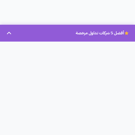
أفضل 5 شركات تداول مرخصة
بروكر عرب
بروكر عرب، تأسست سنة 2023، هو موقع تحليلي لشركات التداول
المرخصة في العالم العربي لمساعدة الأشخاص المبتدأين والمحترفين
على إختيار أفضل الشركات