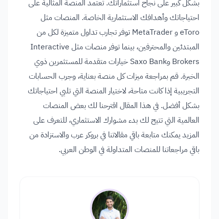
بشكل كبير على نجاح استثماراتك. تعتمد المنصة المثالية على
احتياجاتك وأهدافك الاستثمارية الخاصة. المنصات مثل
eToro و MetaTrader توفر تجارب تداول متميزة لكل من
المبتدئين والمحترفين، بينما توفر منصات مثل Interactive
Brokers وSaxo Bank خيارات متقدمة للمستثمرين ذوي
الخبرة. قم بمراجعة ميزات كل منصة بعناية، وجرب الحسابات
التجريبية إذا كانت متاحة، لاختيار المنصة التي تلبي احتياجاتك
بشكل أفضل. في هذا المقال اقترحنا لك بعض المنصات
العالمية التي تتيح لك بدء مشوارك الاستثماري، للتعرف على
المزيد يمكنك متابعة باقي مقالاتنا في بروكر عرب والاستزادة من
باقي مراجعاتنا للمنصات المتداولة في الوطن العربي.