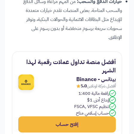
خيارات الدفع والسحب:
من المهم مراعاة وسائل الدفع
والسحب المتاحة. بعض المنصات تقدم خيارات متعددة
للإيداع مثل البطاقات الائتمانية والحوالات البنكية، وتوفر
سحوبات سريعة برسوم منخفضة أو بدون رسوم على
الإطلاق.
أفضل منصة تداول عملات رقمية لهذا
الشهر
بينانس - Binance
أفضل شركة اونلاين
5.0
رافعة مالية 1:400
إيداع أدنى 1$
تنظيم FSCA, VFSC
حساب إسلامي متاح
إفتح حساب