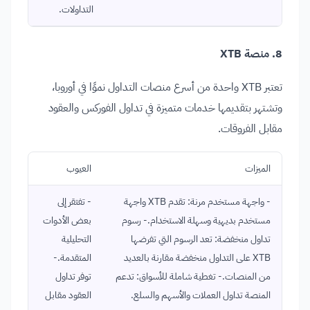
التداولات.
8. منصة XTB
تعتبر XTB واحدة من أسرع منصات التداول نموًا في أوروبا،
وتشتهر بتقديمها خدمات متميزة في تداول الفوركس والعقود
مقابل الفروقات.
الميزات
العيوب
- واجهة مستخدم مرنة: تقدم XTB واجهة
- تفتقر إلى
مستخدم بديهية وسهلة الاستخدام.- رسوم
بعض الأدوات
تداول منخفضة: تعد الرسوم التي تفرضها
التحليلية
XTB على التداول منخفضة مقارنة بالعديد
المتقدمة.-
من المنصات.- تغطية شاملة للأسواق: تدعم
توفر تداول
المنصة تداول العملات والأسهم والسلع.
العقود مقابل