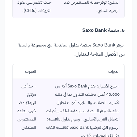
السلبي: توفر حماية للمستثمرين ضد
حيث تقتصر على عقود
الرصيد السلبي.
الفروقات (CFDs).
6. منصة Saxo Bank
توفر Saxo Bank منصة تداول متقدمة مع مجموعة واسعة
من الأصول المتاحة للتداول.
الميزات
العيوب
- تنوع الأصول: تقدم Saxo Bank أكثر من
- حد أدنى
40,000 أصل مختلف للتداول بما في ذلك
مرتفع
الأسهم، العملات، والسلع.- أدوات تحليل
للإيداع.- قد
متقدمة: توفر المنصة مجموعة شاملة من أدوات
تكون معقدة
التحليل الفني والأساسي.- رسوم تداول تنافسية:
للمستثمرين
الرسوم التي تفرضها Saxo Bank تنافسية للغاية
المبتدئين.
مقارنة بالمنصات الأخرى.