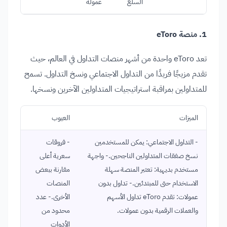
السلع
عمولة
1. منصة
eToro
تعد eToro واحدة من أشهر منصات التداول في العالم، حيث
تقدم مزيجًا فريدًا من التداول الاجتماعي ونسخ التداول. تسمح
للمتداولين بمراقبة استراتيجيات المتداولين الآخرين ونسخها.
الميزات
العيوب
- التداول الاجتماعي: يمكن للمستخدمين
- فروقات
نسخ صفقات المتداولين الناجحين.- واجهة
سعرية أعلى
مستخدم بديهية: تعتبر المنصة سهلة
مقارنة ببعض
الاستخدام حتى للمبتدئين.- تداول بدون
المنصات
عمولات: تقدم eToro تداول الأسهم
الأخرى.- عدد
والعملات الرقمية بدون عمولات.
محدود من
الأدوات