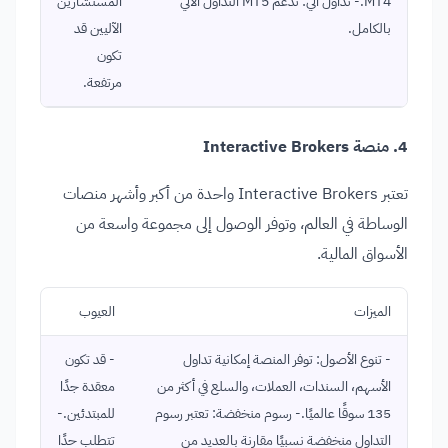
MT4.- تداول آلي: تدعم MT5 التداول الآلي
المستشارين
بالكامل.
الآليين قد
تكون
مرتفعة.
4. منصة Interactive Brokers
تعتبر Interactive Brokers واحدة من أكبر وأشهر منصات
الوساطة في العالم، وتوفر الوصول إلى مجموعة واسعة من
الأسواق المالية.
الميزات
العيوب
- تنوع الأصول: توفر المنصة إمكانية تداول
- قد تكون
الأسهم، السندات، العملات، والسلع في أكثر من
معقدة جدًا
135 سوقًا عالميًا.- رسوم منخفضة: تعتبر رسوم
للمبتدئين.-
التداول منخفضة نسبيًا مقارنة بالعديد من
تتطلب حدًا