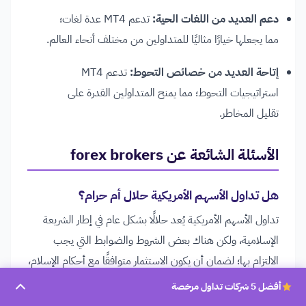
دعم العديد من اللغات الحية:
تدعم MT4 عدة لغات؛
مما يجعلها خيارًا مثاليًا للمتداولين من مختلف أنحاء العالم.
إتاحة العديد من خصائص التحوط:
تدعم MT4
استراتيجيات التحوط؛ مما يمنح المتداولين القدرة على
تقليل المخاطر.
الأسئلة الشائعة عن forex brokers
هل تداول الأسهم الأمريكية حلال أم حرام؟
تداول الأسهم الأمريكية يُعد حلالًا بشكل عام في إطار الشريعة
الإسلامية، ولكن هناك بعض الشروط والضوابط التي يجب
الالتزام بها؛ لضمان أن يكون الاستثمار متوافقًا مع أحكام الإسلام،
إليك أهم النقاط التي ينبغي أخذها في الاعتبار:
أفضل 5 شركات تداول مرخصة