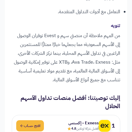
التعامل مع أدوات التداول المتقدمة.
تنويه
من المهم ملاحظة أن منصتي سهم و Evest توفران الوصول
إلى الأسهم السعودية؛ مما يجعلهما خيارًا ممتازًا للمستثمرين
الراغبين في تداول الأسهم المحلية، بينما تركز الشركات الأخرى،
مثل: Ava Trade، Exness، وXTB على توفير إمكانية الوصول
إلى الأسواق المالية العالمية، مع تقديم مواد تعليمية أساسية
تتناسب مع جميع أنواع الأسواق المالية.
إليك توصيتنا: أفضل منصات تداول الأسهم
الحلال
Exness - إكسنس
1
افتح حساب
أفضل شركة اونلاين
4.8