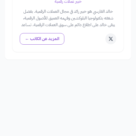
خبير عملات رقمية
خالد الفارسي هو خبير رائد في مجال العملات الرقمية. بفضل
شغفه بتكنولوجيا البلوكشين وفهمه العميق للأصول الرقمية،
يبقى خالد على اطلاع دائم على سوق العملات الرقمية. تساعد
رؤاه في توجيه المستخدمين خلال تعقيدات استثمارات العملات
الرقمية.
المزيد عن الكاتب ←