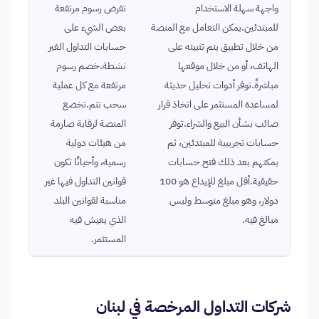
واجهة سهلة الاستخدام
تفرض رسوم مرتفعة
للمبتدئين.يمكن التعامل مع المنصة
بعض الشيء على
من خلال تطبيق يتم تثبيته على
حسابات التداول الغير
الهاتف، أو من خلال موقعها
نشطة.خصم رسوم
مباشرةً.توفر أدوات تحليل حديثة
مرتفعة مع كل عملية
لمساعدة المستثمر على اتخاذ قرار
سحب تتم.تخضع
صائب بشأن البيع والشراء.توفر
المنصة لرقابة صارمة
حسابات تجريبية للمبتدئين، ثم
من هيئات دولية
يمكنهم بعد ذلك فتح حسابات
رسمية، وأحيانًا تكون
حقيقية.أقل مبلغ للإيداع هو 100
قوانين التداول فيها غير
دولار، وهو مبلغ متوسط وليس
مناسبة لقوانين البلد
مبالغ فيه.
الذي يعيش فيه
المستثمر.
شركات التداول المرخصة في لبنان