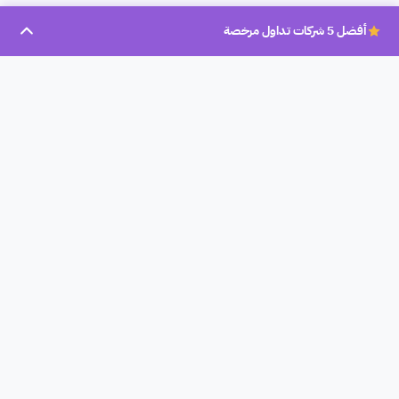
أفضل 5 شركات تداول مرخصة
بروكر عرب
بروكر عرب، تأسست سنة 2023، هو موقع تحليلي لشركات التداول
المرخصة في العالم العربي لمساعدة الأشخاص المبتدأين والمحترفين
على إختيار أفضل الشركات