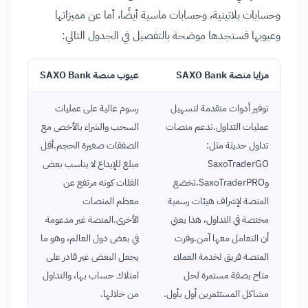
وحسابات بلاتينية، وحسابات ماسية أيضًا، أما عن مميزاتها
وعيوبها فستجدها موضحة بالتفصيل في الجدول التالي:
مزايا منصة SAXO Bank
عيوب منصة SAXO Bank
توفير أدوات متقدمة لتسهيل
رسوم عالية على عمليات
عمليات التداول.تدعم منصات
السحب والشراء بالأخص مع
تداول حديثة مثل:
الصفقات صغيرة الحجم.أقل
SaxoTraderGO
مبلغ للإيداع لا يناسب بعض
وSaxoTraderPRO.تخضع
الفئات كونه مرتفع عن
المنصة لإشراف هيئات رسمية
معظم المنصات
مختصة في التداول، هذا يعني
الأخرى.المنصة غير مدعومة
أن التعامل معها آمن.وفرت
في بعض دول العالم، وهو ما
المنصة فريق لخدمة العملاء
يجعل البعض غير قادر على
متاح بصفة مستمرة لحل
امتلاك حساب بها، والتداول
مشاكل المستثمرين أول بأول.
من خلالها.