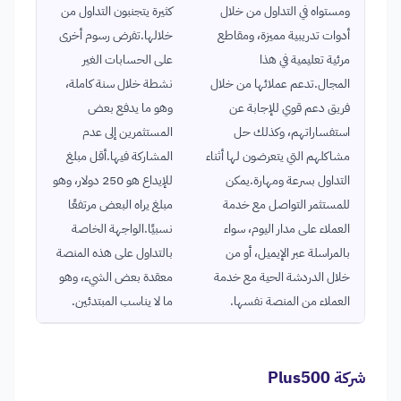
ومستواه في التداول من خلال
كثيرة يتجنبون التداول من
أدوات تدريبية مميزة، ومقاطع
خلالها.تفرض رسوم أخرى
مرئية تعليمية في هذا
على الحسابات الغير
المجال.تدعم عملائها من خلال
نشطة خلال سنة كاملة،
فريق دعم قوي للإجابة عن
وهو ما يدفع بعض
استفساراتهم، وكذلك حل
المستثمرين إلى عدم
مشاكلهم التي يتعرضون لها أثناء
المشاركة فيها.أقل مبلغ
التداول بسرعة ومهارة.يمكن
للإيداع هو 250 دولار، وهو
للمستثمر التواصل مع خدمة
مبلغ يراه البعض مرتفعًا
العملاء على مدار اليوم، سواء
نسبيًا.الواجهة الخاصة
بالمراسلة عبر الإيميل، أو من
بالتداول على هذه المنصة
خلال الدردشة الحية مع خدمة
معقدة بعض الشيء، وهو
العملاء من المنصة نفسها.
ما لا يناسب المبتدئين.
شركة Plus500