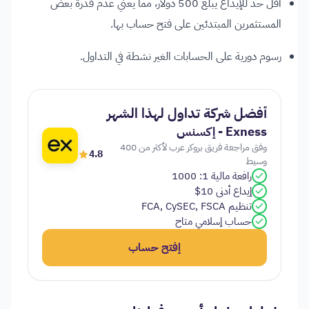
أقل حد للإيداع يبلغ 500 دولار، مما يعني عدم قدرة بعض
المستثمرين المبتدئين على فتح حساب بها.
رسوم دورية على الحسابات الغير نشطة في التداول.
أفضل شركة تداول لهذا الشهر
Exness - إكسنس
وفق مراجعة فريق بروكر عرب لأكثر من 400
4.8
وسيط
رافعة مالية 1: 1000
إيداع أدنى 10$
تنظيم FCA, CySEC, FSCA
حساب إسلامي متاح
إفتح حساب