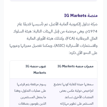
منصة IG Markets
شركة تداول إلكترونية ألمانية الأصل، تم تأسيسها قديمًا عام
1974م، وهي مرخصة من قِبل الهيئات التالية: هيئة السلوك
المالي البريطانية (FCA)، وكذلك هيئة الأوراق المالية
والاستثمارات الأسترالية (ASIC)، ويمكننا تفصيل مميزاتها وعيوبها
على النحو الآتي ذكره:
مميزات منصة IG Markets
عيوب منصة IG
Markets
سمعتها جيدة للغاية كونها تخضع
رسوم مرتفعة يتم فرضها
لتراخيص دولية عكس بعض
على عمليات التداول، وهذا
المنصات الأخرى.تساعد
ما يجعل المستثمرين
المستثمر على تطوير مهاراته
الذين يقومون بصفقات