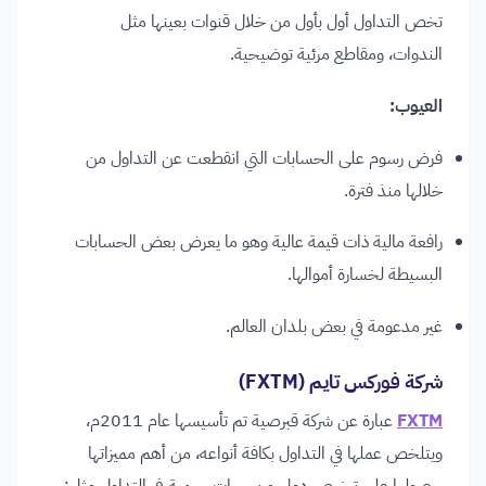
تخص التداول أول بأول من خلال قنوات بعينها مثل
الندوات، ومقاطع مرئية توضيحية.
العيوب:
فرض رسوم على الحسابات التي انقطعت عن التداول من
خلالها منذ فترة.
رافعة مالية ذات قيمة عالية وهو ما يعرض بعض الحسابات
البسيطة لخسارة أموالها.
غير مدعومة في بعض بلدان العالم.
شركة فوركس تايم (FXTM)
FXTM
عبارة عن شركة قبرصية تم تأسيسها عام 2011م،
ويتلخص عملها في التداول بكافة أنواعه، من أهم مميزاتها
حصولها على ترخيص دولي من جهات رسمية في التداول مثل: