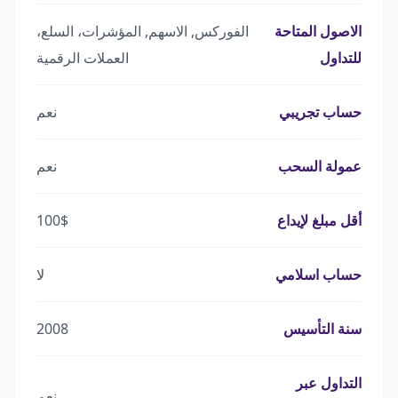
الاصول المتاحة
الفوركس, الاسهم, المؤشرات، السلع،
للتداول
العملات الرقمية
حساب تجريبي
نعم
عمولة السحب
نعم
أقل مبلغ لإيداع
100$
حساب اسلامي
لا
سنة التأسيس
2008
التداول عبر
نعم