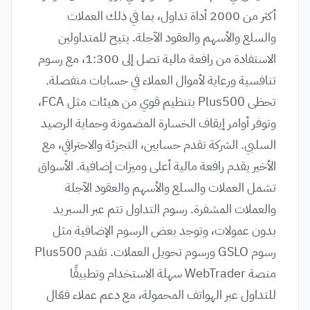
أكثر من 2000 أداة تداول، بما في ذلك العملات
والسلع والأسهم والعقود الآجلة. يتيح للمتداولين
الاستفادة من رافعة مالية تصل إلى 1:300، مع رسوم
تنافسية ورعاية لأموال العملاء في حسابات منفصلة.
تحظى Plus500 بتنظيم قوي من هيئات مثل FCA،
وتوفر أوامر إيقاف الخسارة المضمونة وحماية الرصيد
السلبي. الشركة تقدم حسابين، التجزئة والاحترافي، مع
الأخير يقدم رافعة مالية أعلى وميزات إضافية. الأسواق
تشمل العملات والسلع والأسهم والعقود الآجلة
والعملات المشفرة. رسوم التداول تتم عبر السبريد
بدون عمولات، وتوجد بعض الرسوم الإضافية مثل
رسوم GSLO ورسوم تحويل العملات. تقدم Plus500
منصة WebTrader سهلة الاستخدام وتطبيقًا
للتداول عبر الهواتف المحمولة، مع دعم عملاء فعّال