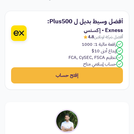
أفضل وسيط بديل ل Plus500:
Exness - إكسنس
أفضل شركة اونلاين
4.8
رافعة مالية 1: 1000
إيداع أدنى 10$
تنظيم FCA, CySEC, FSCA
حساب إسلامي متاح
إفتح حساب