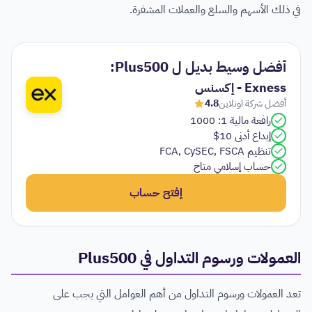
في ذلك الأسهم والسلع والعملات المشفرة.
أفضل وسيط بديل ل Plus500:
Exness - إكسنس
أفضل شركة اونلاين
4.8
رافعة مالية 1: 1000
إيداع أدنى 10$
تنظيم FCA, CySEC, FSCA
حساب إسلامي متاح
إفتح حساب
العمولات ورسوم التداول في Plus500
تعد العمولات ورسوم التداول من أهم العوامل التي يجب على