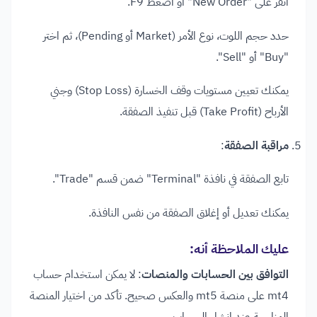
انقر على "New Order" أو اضغط F9.
حدد حجم اللوت، نوع الأمر (Market أو Pending)، ثم اختر
"Buy" أو "Sell".
يمكنك تعيين مستويات وقف الخسارة (Stop Loss) وجني
الأرباح (Take Profit) قبل تنفيذ الصفقة.​
مراقبة الصفقة
:
تابع الصفقة في نافذة "Terminal" ضمن قسم "Trade".
يمكنك تعديل أو إغلاق الصفقة من نفس النافذة.​
عليك الملاحظة أنه:
التوافق بين الحسابات والمنصات
: لا يمكن استخدام حساب
mt4 على منصة mt5 والعكس صحيح. تأكد من اختيار المنصة
المناسبة عند إنشاء الحساب. ​