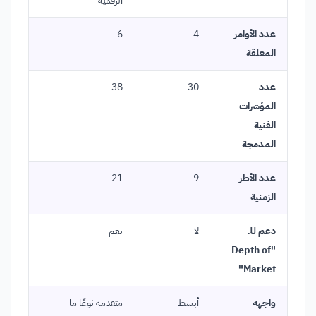
عدد الأوامر
4
6
المعلقة
عدد
30
38
المؤشرات
الفنية
المدمجة
عدد الأطر
9
21
الزمنية
دعم للـ
لا
نعم
"Depth of
Market"
واجهة
أبسط
متقدمة نوعًا ما