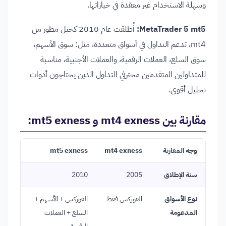
وسهلة الاستخدام غير معقدة في خياراتها.
MetaTrader 5 mt5:
أُطلقت عام 2010 كجيل مطور من
mt4، تدعم التداول في أسواق متعددة، مثل: سوق الأسهم،
سوق السلع، العملات الرقمية، والعملات الأجنبية، مناسبة
للمتداولين المتقدمين محترفي التداول الذين يحتاجون أدوات
تحليل أقوى.
مقارنة بين mt4 exness و mt5 exness:
وجه المقارنة
mt4 exness
mt5 exness
سنة الإطلاق
2005
2010
نوع الأسواق
الفوركس فقط
الفوركس + الأسهم +
المدعومة
السلع + العملات
الرقمية