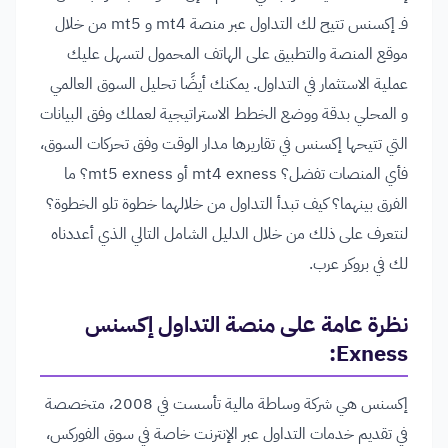
فـ إكسنس تتيح لك التداول عبر منصة mt4 و mt5 من خلال
موقع المنصة والتطبيق على الهاتف المحمول لتسهل عليك
عملية الاستثمار في التداول. يمكنك أيضًا تحليل السوق العالمي
و المحلي بدقة ووضع الخطط الاستراتيجية لعملك وفق البيانات
التي تتيحها إكسنس في تقاريرها مدار الوقت وفق تحركات السوق،
فأي المنصات تفضل؟ mt4 exness أو mt5 exness؟ ما
الفرق بينهما؟ كيف تبدأ التداول من خلالهما خطوة تلو الخطوة؟
لنتعرف على ذلك من خلال الدليل الشامل التالي الذي أعددناه
لك في بروكر عرب.
نظرة عامة على منصة التداول إكسنس
Exness:
إكسنس هي شركة وساطة مالية تأسست في 2008، متخصصة
في تقديم خدمات التداول عبر الإنترنت خاصة في سوق الفوركس،