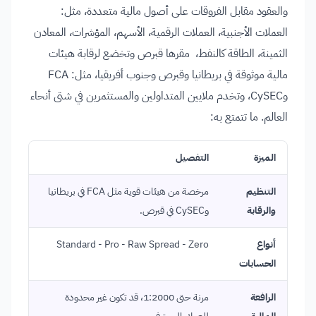
والعقود مقابل الفروقات على أصول مالية متعددة، مثل:
العملات الأجنبية، العملات الرقمية، الأسهم، المؤشرات، المعادن
الثمينة، الطاقة كالنفط، مقرها قبرص وتخضع لرقابة هيئات
مالية موثوقة في بريطانيا وقبرص وجنوب أفريقيا، مثل: FCA
وCySEC، وتخدم ملايين المتداولين والمستثمرين في شتى أنحاء
العالم. ما تتمتع به:
الميزة
التفصيل
التنظيم
مرخصة من هيئات قوية مثل FCA في بريطانيا
والرقابة
وCySEC في قبرص.
أنواع
Standard - Pro - Raw Spread - Zero
الحسابات
الرافعة
مرنة حتى 1:2000، قد تكون غير محدودة
المالية
للعملاء المحترفين.