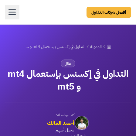
أفضل شركات التداول
المدونة
التداول في إكسنس بإستعمال mt4 و mt5
مقال
التداول في إكسنس بإستعمال mt4
و mt5
كتب بواسطة:
أحمد المالك
محلل أسهم
تاريخ النشر: