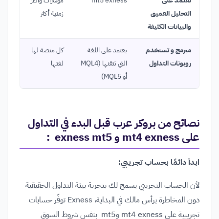
تعتمد على
mt5 exness
مؤشرات وأطر
التحليل العميق
زمنية أكثر
والبيانات الكثيفة
مبرمج و تستخدم
يعتمد على اللغة
كل منصة لها
روبوتات التداول
التي تتقنها (MQL4
لغتها
أو MQL5)
نصائح من بروكر عرب قبل البدء في التداول
على mt4 exness و exness mt5 :
ابدأ دائمًا بحساب تجريبي:
لأن الحساب التجريبي يسمح لك بتجربة بيئة التداول الحقيقية
دون المخاطرة برأس مالك في البداية، Exness توفّر حسابات
تجريبية على mt4 exness وmt5 بنفس شروط السوق