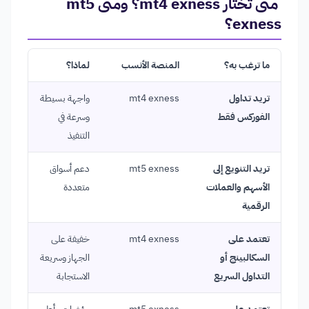
متى تختار mt4 exness؟ ومتى mt5
exness؟
ما ترغب به؟
المنصة الأنسب
لماذا؟
تريد تداول
mt4 exness
واجهة بسيطة
الفوركس فقط
وسرعة في
التنفيذ
تريد التنويع إلى
mt5 exness
دعم أسواق
الأسهم والعملات
متعددة
الرقمية
تعتمد على
mt4 exness
خفيفة على
السكالبينج أو
الجهاز وسريعة
التداول السريع
الاستجابة