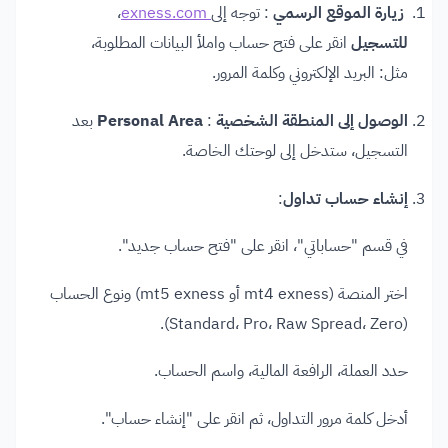
زيارة الموقع الرسمي
: توجه إلى
exness.com
،
للتسجيل
انقر على فتح حساب واملأ البيانات المطلوبة،
مثل: البريد الإلكتروني وكلمة المرور.​
الوصول إلى المنطقة الشخصية
:
Personal Area
بعد
التسجيل، ستدخل إلى لوحتك الخاصة.​
إنشاء حساب تداول
:
في قسم "حساباتي"، انقر على "فتح حساب جديد".
اختر المنصة (mt4 exness أو mt5 exness) ونوع الحساب
(Standard، Pro، Raw Spread، Zero).
حدد العملة، الرافعة المالية، واسم الحساب.
أدخل كلمة مرور التداول، ثم انقر على "إنشاء حساب". ​