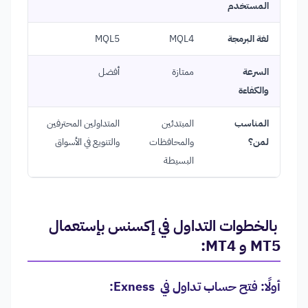
المستخدم
لغة البرمجة
MQL4
MQL5
السرعة
ممتازة
أفضل
والكفاءة
المناسب
المبتدئين
المتداولين المحترفين
لمن؟
والمحافظات
والتنويع في الأسواق
البسيطة
بالخطوات التداول في إكسنس بإستعمال
MT5 و MT4:
أولًا: فتح حساب تداول في Exness: