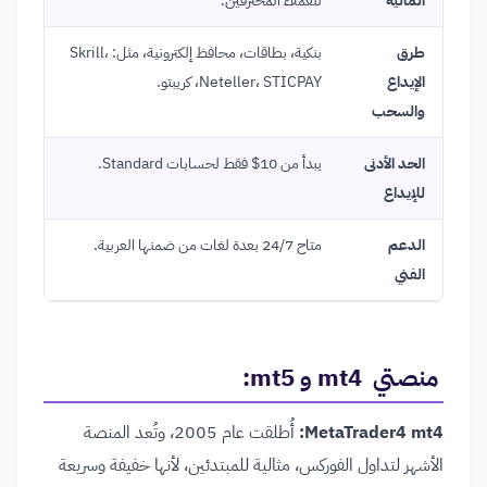
طرق
بنكية، بطاقات، محافظ إلكترونية، مثل: Skrill،
الإيداع
Neteller، STICPAY، كريبتو.
والسحب
الحد الأدنى
يبدأ من 10$ فقط لحسابات Standard.
للإيداع
الدعم
متاح 24/7 بعدة لغات من ضمنها العربية.
الفني
منصتي mt4 و mt5:
MetaTrader4 mt4:
أُطلقت عام 2005، وتُعد المنصة
الأشهر لتداول الفوركس، مثالية للمبتدئين، لأنها خفيفة وسريعة