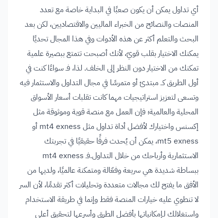
أي تداول يمكن أن يكون صعبًا في البداية خاصة مع تعدد
المنصات والنصائح من الخبراء الماليين والاقتصاديين، لكن بعد
البحث والتعلم أكثر عن هذه الأدوات وفي هذا المجال تحديًا
يمكنك الاختيار بقلب قويّ، لأنك أصبحت تتمتع ببصيرة علمية
تمكنك من الاختيار دون النظر إلى الخلف. لذا، فـ سواءًا كنت في
أول الطريق كــ مبتدئ أو متمرسًا في مجال التداول والاستثمار فيه
وتسعى لتعزيز استراتيجيات مهما كانت تقلبات أسعار الأسواق
المحلية والعالمية؛ فإن العمل مع منصة قوية وموثوقة مثل
إكسنس واختيارك لأفضل أداة تداول مثل mt4 exness أو
mt5 exness، يمكن أن يُحدث فرقًا حقيقيًا في تجربتك
الاستثمارية وأرباحك من خلال التداول.فـ mt4 exness
ببساطة شديدة هي سريعة وفعّالة ومتمكنة عالميًا، ولديها من
الأفق ما يفتح لك مجالات متعددة وتحليلات أكثر تقدمًا، لأن السر
لا تنطوي عليه خيارات المنصة فقط وإنما في طريقة الاستخدام
واستغلالك لـإمكانياتها بأفضل الطرق وأسرعها لتحقيق أعلى