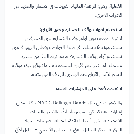
الفعلية، وهي: الرافعة المالية، الفروقات في الأسعار، والعديد من
الأدوات الأخرى.
استخدام أدوات وقف الخسارة وجني الأرباح:
لا تترك صفقة بدون أوامر وقف الخسارة؛ حتى المحترفين
يستخدمونه لأنه يساعد في ضبط العواطف وتقليل التهور. فــ متي
تستخدم أوامر وقف الخسارة؟ عندما تريد الحدّ من خسارة
محتملة، أما خيار جني الأرباح استخدمه عندما تتوقع حركة مؤقتة
للسعر لتأمين الأرباح عند الوصول للهدف الذي عيّنته.
لا تعتمد فقط على المؤشرات الفنية:
والمؤشرات هي مثل RSI، MACD، Bollinger Bands تعطي
إشارات مفيدة، لكن السوق يتأثر أيضًا بالأخبار والبيانات
الاقتصادية، مثل: أسعار الفائدة، البطالة، تصريحات البنوك
المركزية. وتذكر التحليل الفني + التحليل الأساسي = تداول أذكى.