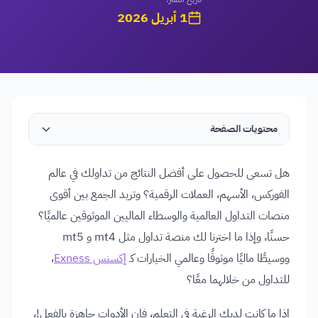
1 أبريل 2026
محتويات الصفحة
هل تسعى للحصول على أفضل النتائج من تداولك في عالم
الفوركس، الأسهم، العملات الرقمية؟ وتريد الجمع بين أقوى
منصات التداول العالمية والوسطاء الماليين الموثوقين عالميًا؟
حسنًا، وإذا ما اخترنا لك منصة تداول مثل mt4 و mt5
ووسيطًا ماليًا موثوقًا وعالمي الخيارات كـ
إكسنس Exness
،
للتداول من خلالهما معًا؟
إذا ما كانت لديك الرغبة في التعلم، فإن الأدوات جاهزة بالفعل!،