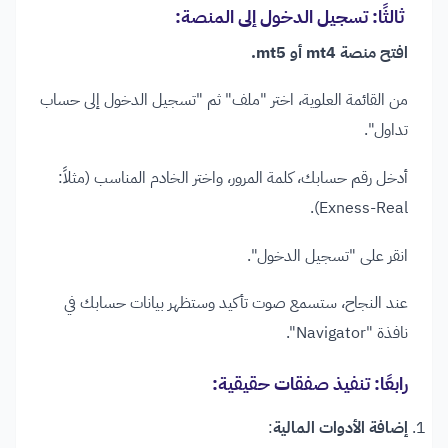
ثالثًا: تسجيل الدخول إلى المنصة:
افتح منصة mt4 أو mt5.
من القائمة العلوية، اختر "ملف" ثم "تسجيل الدخول إلى حساب
تداول".
أدخل رقم حسابك، كلمة المرور، واختر الخادم المناسب (مثلاً:
Exness-Real).
انقر على "تسجيل الدخول".
عند النجاح، ستسمع صوت تأكيد وستظهر بيانات حسابك في
نافذة "Navigator". ​
رابعًا: تنفيذ صفقات حقيقية:
إضافة الأدوات المالية
: