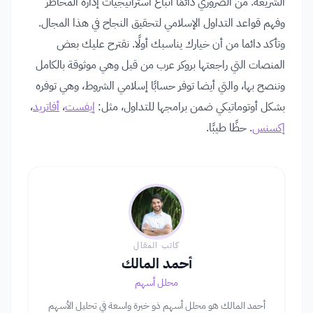
الشريعة. من الضروري دائمًا اتباع استراتيجيات إدارة المخاطر
وفهم قواعد التداول الإسلامي لتحقيق النجاح في هذا المجال.
وتأكد دائما من أن خيارك يناسبك أولًا. نقترح عليك بعض
المنصات التي راجعتها بروكر عرب من قبل وهي موثوقة بالكامل
وننصح بها، والتي أيضا توفر حسابًا إسلامي الشروط، وهي توفره
بشكل أوتوماتيكي ضمن برامجها للتداول، مثل:
إيفست
،
أفاتريد
،
إكسنس
. حظًا طيبًا.
كاتب المقال
أحمد المالك
محلل أسهم
أحمد المالك هو محلل أسهم ذو خبرة واسعة في تحليل الأسهم