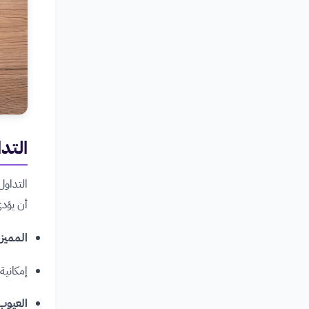
التداول
التداول
أن يؤدي
المميز
إمكانية
العيوب