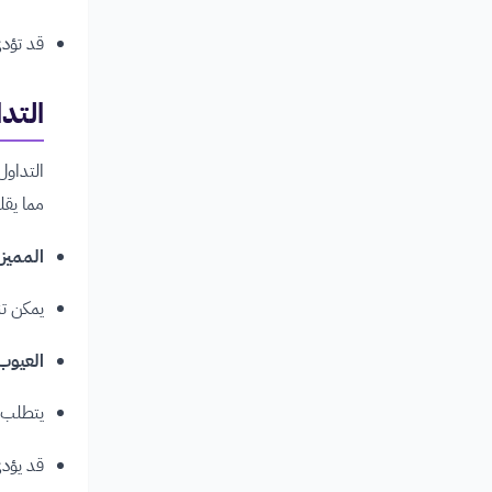
قد تؤدي
التداول ال
التداول
مما يقلل
المميز
يمكن تن
العيوب
يتطلب إ
قد يؤدي