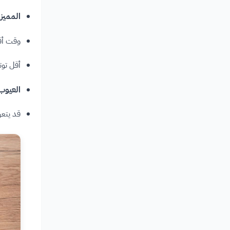
المميز
وقت أقل
أقل توت
العيوب
قد يتعر