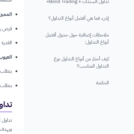
الصفقا
تداول السندات « Bond Trading»
المميز
إذن، فما هي أفضل أنواع التداول؟
فرص رب
ملاحظات إضافية حول جدول أفضل
أنواع التداول:
القدرة 
العيوب
كيف أختار من أنواع التداول نوع
التداول المناسب؟
يتطلب 
الخاتمة
يتطلب وق
تداول ا
تداول ا
ويهدف ا