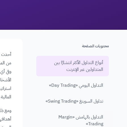
محتويات الصفحة
أحدث ال
أنواع التداول الأكثر انتشارًا بين
من المم
المتداولين عبر الإنترنت
وفي أي 
الأشخاص
التداول اليومي «Day Trading»
استرات
المالية
تداول السوينغ «Swing Trading»
ومع ذلك
التداول بالهامش «Margin
أهدافهم
Trading»