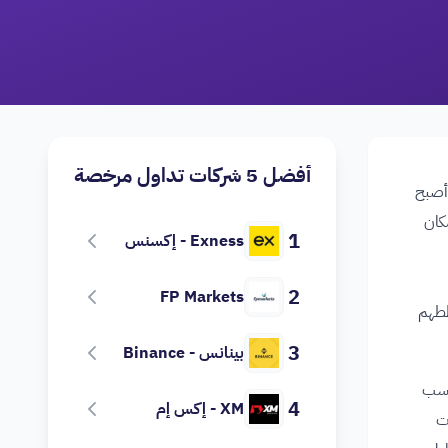
أفضل 5 شركات تداول مرخصة
 أصبح
كان
1
Exness - إكسنس
2
FP Markets
ططهم
3
بينانس - Binance
ناسب
4
XM - إكس إم
ت