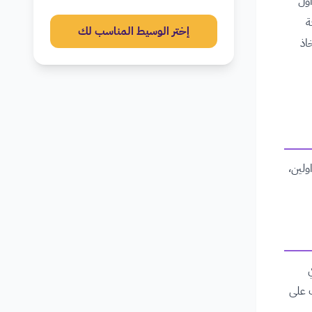
اول
ة
إختر الوسيط المناسب لك
اذ
ولين،
ب على