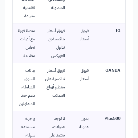
المتداولة
تقاعدية
متنوعة
IG
فروق
فروق أسعار
منصة قوية
أسعار
تنافسية في
مع أدوات
تداول
تحليل
الفوركس
متقدمة
OANDA
فروق
فروق أسعار
بيانات
أسعار
تنافسية على
السوق
معظم أزواج
الشاملة،
العملات
دعم جيد
للمتداولين
Plus500
بدون
لا توجد
واجهة
عمولة
عمولات،
مستخدم
تعتمد على
سهلة،