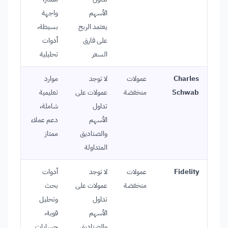
الأسهم
واجهة
يعتمد الربح
بسيطة،
على فارق
أدوات
السعر
تحليلية
Charles
عمولات
لا توجد
موارد
Schwab
منخفضة
عمولات على
تعليمية
تداول
شاملة،
الأسهم
دعم عملاء
والصناديق
ممتاز
المتداولة
Fidelity
عمولات
لا توجد
أدوات
منخفضة
عمولات على
بحث
تداول
وتحليل
الأسهم
قوية،
والصناديق
حسابات