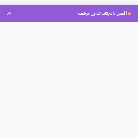
أفضل 5 شركات تداول مرخصة
بروكر عرب
بروكر عرب، تأسست سنة 2023، هو موقع تحليلي لشركات التداول
المرخصة في العالم العربي لمساعدة الأشخاص المبتدأين والمحترفين
على إختيار أفضل الشركات