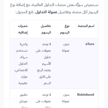
نستنعرض سويًّة بعض منصات التداول العالمية، مع إضافة نوع
الرسوم لكل منصة، وتفاصيل
عمولة التداول
. تابع الجدول:
اسم المنصة
نوع
تفاصيل
مميزات
الرسوم
الرسوم
إضافية
eToro
بدون
لا توجد
واجهة
عمولة
عمولات على
مستخدم
تداول
سهلة،
الأسهم
التداول
يعتمد الربح
الاجتماعي،
على فارق
موارد
السعر
تعليمية
Robinhood
بدون
لا توجد
تطبيق
عمولة
عمولات على
موبايل
تداول
ممتاز،