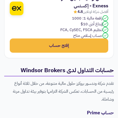
Exness - إكسنس
أفضل شركة اونلاين
4.8
رافعة مالية 1: 1000
إيداع أدنى 10$
تنظيم FCA, CySEC, FSCA
حساب إسلامي متاح
إفتح حساب
حسابات التداول لدى Windsor Brokers
تقدم شركة وندسور بروكرز حلول مالية متنوعة، من خلال ثلاثة أنواع
رئيسية من الحسابات، تعكس الشركة التزامها بتوفير بيئة تداول مرنة
وشاملة.
حساب Prime