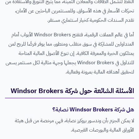
النفط لتشمل الطاقات والمعادن الثمينة، مما يتيح التنويع والاستفادة من
تحركات الأسعار في هذه الأسواق. وللمستثمرين الباحثين عن الأمان،
تقدم السندات الحكومية كخيار استثماري مستقر.
أما في عالم العملات الرقمية، فتفتح Windsor Brokers الأبواب أمام
المتداولين للمشاركة في سوق متقلب ومتطور، مما يوفر فرصًا للربح لمن
يمتلكون الخبرة والمعرفة الكافية. إن تنوع الأصول المالية المتاحة
للتداول في Windsor Brokers يجعلها وجهة مثالية لكل مستثمر يسعى
لتحقيق أهدافه المالية بمرونة وفعالية.
الأسئلة الشائعة حول شركة Windsor Brokers
هل شركة Windsor Brokers نصابة؟
لا يمكن الجزم بأن وندسور بروكرز نصابة، فهي مرخصة من قبل هيئة
الأوراق المالية والبورصات القبرصية.