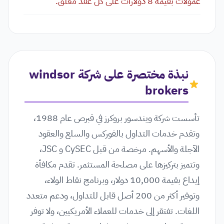
عمولات بقيمة 8 دولارات على كل عقد مغلق.
نبذة مختصرة على شركة windsor
brokers
تأسست شركة ويندسور بروكرز في قبرص عام 1988،
وتقدم خدمات التداول بالفوركس والسلع والعقود
الآجلة والأسهم. مرخصة من قبل CySEC و JSC،
وتتميز بتركيزها على مصلحة المستثمر. تقدم مكافأة
إيداع بقيمة 10,000 دولار، وبرنامج نقاط الولاء،
وتوفير أكثر من 200 أصل قابل للتداول، ودعم متعدد
اللغات. تفتقر إلى خدمات للعملاء الأمريكيين، ولا توفر