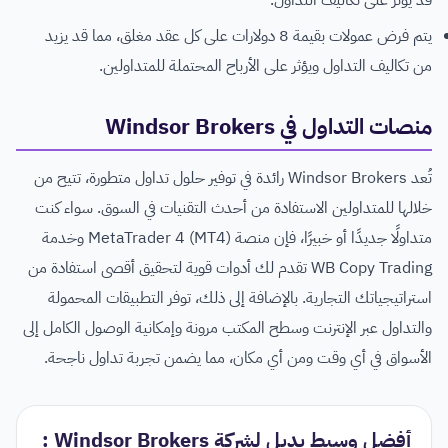
قد يؤثر على تكاليف التداول.
يتم فرض عمولات بقيمة 8 دولارات على كل عقد مغلق، مما قد يزيد
من تكاليف التداول ويؤثر على الأرباح المحتملة للمتداولين.
منصات التداول في Windsor Brokers
تُعد Windsor Brokers رائدة في توفير حلول تداول متطورة، تتيح من
خلالها للمتداولين الاستفادة من أحدث التقنيات في السوق. سواء كنت
متداولًا جديدًا أو خبيرًا، فإن منصة MetaTrader 4 (MT4) وخدمة
WB Copy Trading تقدم لك أدوات قوية لتحقيق أقصى استفادة من
استراتيجياتك التجارية. بالإضافة إلى ذلك، توفر التطبيقات المحمولة
والتداول عبر الإنترنت وسطح المكتب مرونة وإمكانية الوصول الكامل إلى
الأسواق في أي وقت ومن أي مكان، مما يضمن تجربة تداول ناجحة.
أفضل وسيط بديل لشركة Windsor Brokers :