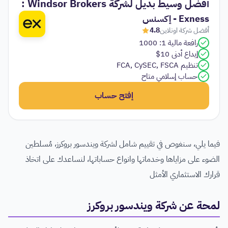
أفضل وسيط بديل لشركة Windsor Brokers :
Exness - إكسنس
أفضل شركة اونلاين
4.8
رافعة مالية 1: 1000
إيداع أدنى 10$
تنظيم FCA, CySEC, FSCA
حساب إسلامي متاح
إفتح حساب
فيما يلي، سنغوص في تقييم شامل لشركة ويندسور بروكرز، مُسلطين
الضوء على مزاياها وخدماتها وانواع حساباتها، لنساعدك على اتخاذ
قرارك الاستثماري الأمثل
لمحة عن شركة ويندسور بروكرز