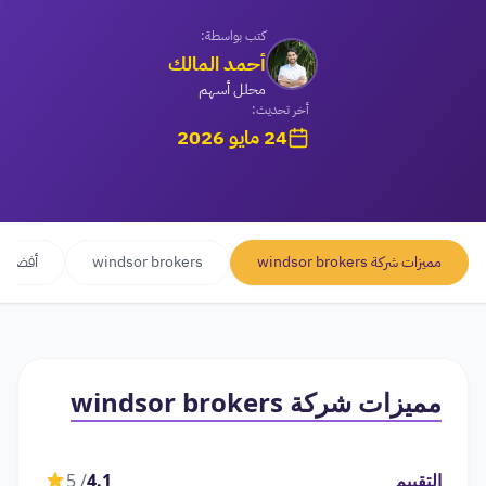
كتب بواسطة:
أحمد المالك
محلل أسهم
أخر تحديث:
24 مايو 2026
مميزات شركة windsor brokers
windsor brokers
أفضل الشركا
مميزات شركة windsor brokers
التقييم
4.1
/ 5