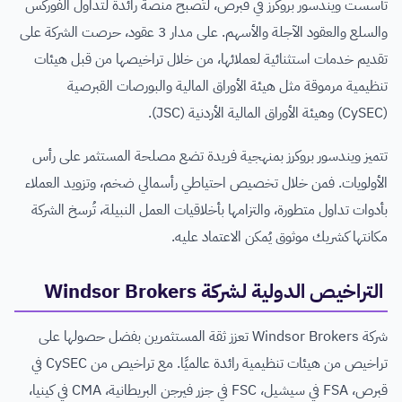
تأسست ويندسور بروكرز في قبرص، لتُصبح منصة رائدة لتداول الفوركس
والسلع والعقود الآجلة والأسهم. على مدار 3 عقود، حرصت الشركة على
تقديم خدمات استثنائية لعملائها، من خلال تراخيصها من قبل هيئات
تنظيمية مرموقة مثل هيئة الأوراق المالية والبورصات القبرصية
(CySEC) وهيئة الأوراق المالية الأردنية (JSC).
تتميز ويندسور بروكرز بمنهجية فريدة تضع مصلحة المستثمر على رأس
الأولويات. فمن خلال تخصيص احتياطي رأسمالي ضخم، وتزويد العملاء
بأدوات تداول متطورة، والتزامها بأخلاقيات العمل النبيلة، تُرسخ الشركة
مكانتها كشريك موثوق يُمكن الاعتماد عليه.
التراخيص الدولية لشركة Windsor Brokers
شركة Windsor Brokers تعزز ثقة المستثمرين بفضل حصولها على
تراخيص من هيئات تنظيمية رائدة عالميًا. مع تراخيص من CySEC في
قبرص، FSA في سيشيل، FSC في جزر فيرجن البريطانية، CMA في كينيا،