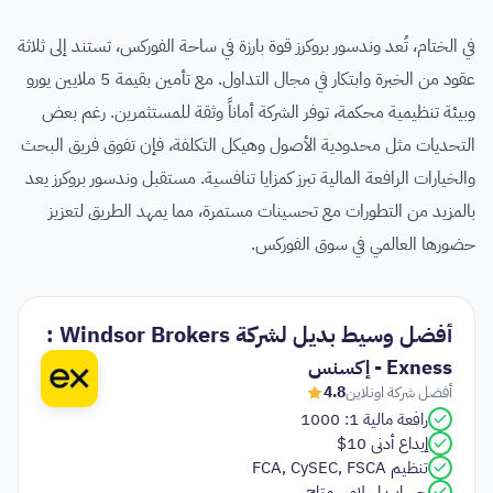
في الختام، تُعد وندسور بروكرز قوة بارزة في ساحة الفوركس، تستند إلى ثلاثة
عقود من الخبرة وابتكار في مجال التداول. مع تأمين بقيمة 5 ملايين يورو
وبيئة تنظيمية محكمة، توفر الشركة أماناً وثقة للمستثمرين. رغم بعض
التحديات مثل محدودية الأصول وهيكل التكلفة، فإن تفوق فريق البحث
والخيارات الرافعة المالية تبرز كمزايا تنافسية. مستقبل وندسور بروكرز يعد
بالمزيد من التطورات مع تحسينات مستمرة، مما يمهد الطريق لتعزيز
حضورها العالمي في سوق الفوركس.
أفضل وسيط بديل لشركة Windsor Brokers :
Exness - إكسنس
أفضل شركة اونلاين
4.8
رافعة مالية 1: 1000
إيداع أدنى 10$
تنظيم FCA, CySEC, FSCA
حساب إسلامي متاح